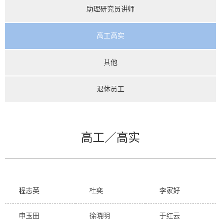
助理研究员讲师
高工高实
其他
退休员工
高工／高实
程志英
杜奕
李家好
申玉田
徐晓明
于红云