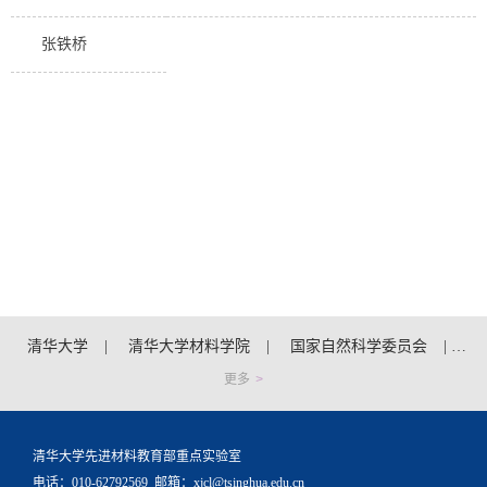
张铁桥
清华大学
|
清华大学材料学院
|
国家自然科学委员会
|
科
更多
>
清华大学先进材料教育部重点实验室
电话：010-62792569
邮箱：xjcl@tsinghua.edu.cn