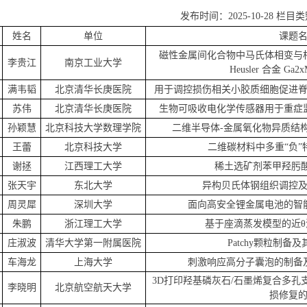
发布时间：2025-10-28 栏目
姓名
单位
课题
磁性金属间化合物中马氏体相变与
李贵江
南京工业大学
Heusler 合金 Ga2
满韦韬
北京清华长庚医院
用于调控损伤相关小胶质细胞促进
苏伟
北京清华长庚医院
生物可吸收电化学传感器用于重症
孙颖慧
北京科技大学数理学院
二维半导体-金属氧化物异质结
王蕾
北京科技大学
二维碳材料中多重“负
谢拯
江西理工大学
稀土选矿剂苯甲羟肟酸
张天宇
东北大学
异构贝氏体钢组织调控
周灵犀
深圳大学
面向高安全锂金属电池的智
朱鹏
浙江理工大学
基于座滴蒸发模型的近
庄淑波
清华大学第一附属医院
Patchy颗粒制备
车海龙
上海大学
刺激响应高分子囊泡的制备
3D打印羟基磷灰石/石墨烯复合多
李晓明
北京航空航天大学
损修复