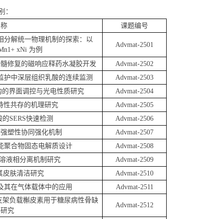
类别：
名称
课题编号
相分解统一物理机制的探索：以
Advmat-2501
xMn1+ xNi 为例
脊髓修复的磁响应释药水凝胶开发
Advmat-2502
监护中深层组织乳酸的连续监测
Advmat-2503
构的界面调控与光电性质研究
Advmat-2504
”特性共存的机理研究
Advmat-2505
的SERS快速检测
Advmat-2506
及强塑性协同强化机制
Advmat-2507
能聚合物固态电解质设计
Advmat-2508
θ溶液相分离机制研究
Advmat-2509
及其皮肤清洁研究
Advmat-2510
及其在气体载体中的应用
Advmat-2511
孔支架负载槲皮素用于糖尿病性骨缺
Advmat-2512
的研究